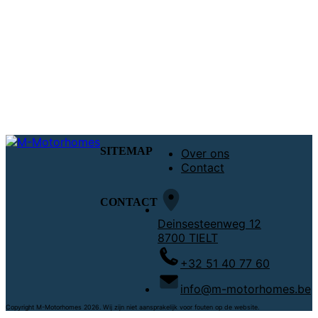
SITEMAP
Over ons
Contact
CONTACT
Deinsesteenweg 12
8700 TIELT
+32 51 40 77 60
info@m-motorhomes.be
Copyright M-Motorhomes
2026. Wij zijn niet aansprakelijk voor fouten op de website.